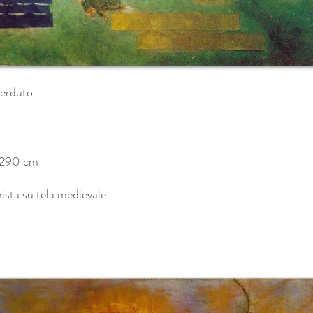
Perduto
 290 cm
sta su tela medievale