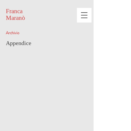
Franca
Maranò
Archivio
Appendice